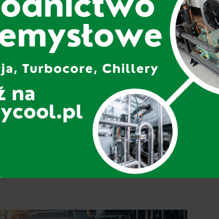
IGENERACJA
ABSORPCJA I TRIGENERACJA
szty uruchomienia
Jak dobrać moc agregatu
i z silnikiem
absorpcyjnego w systemi
trójgeneracyjnym?
6
9 LIPCA 2026