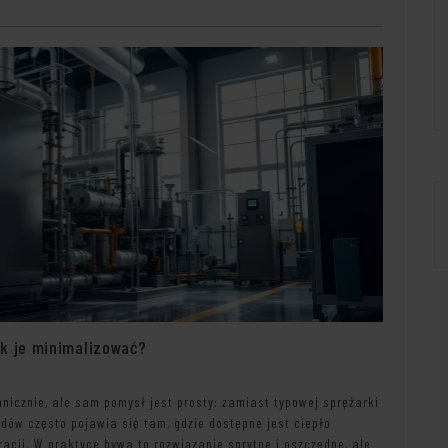
ak je minimalizować?
nicznie, ale sam pomysł jest prosty: zamiast typowej sprężarki
adów często pojawia się tam, gdzie dostępne jest ciepło
acji. W praktyce bywa to rozwiązanie sprytne i oszczędne, ale