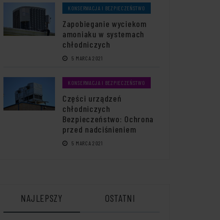
KONSERWACJA I BEZPIECZEŃSTWO
Zapobieganie wyciekom
amoniaku w systemach
chłodniczych
5 MARCA 2021
KONSERWACJA I BEZPIECZEŃSTWO
Części urządzeń
chłodniczych
Bezpieczeństwo: Ochrona
przed nadciśnieniem
5 MARCA 2021
NAJLEPSZY
OSTATNI