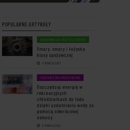
POPULARNE ARTYKUŁY
KONSERWACJA I BEZPIECZEŃSTWO
Smary, smary i łożyska
klasy spożywczej
5 MARCA 2021
CHŁODNICTWO PRZEMYSŁOWE
Oszczędzaj energię w
rekreacyjnych
chłodziarkach do lodu
dzięki uzdatnianiu wody za
pomocą odwróconej
osmozy
5 MARCA 2021