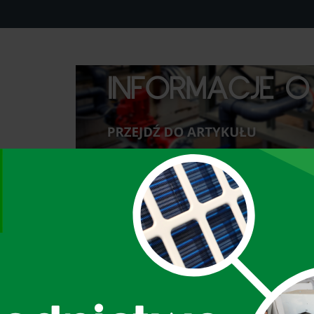
A
D
D
T
I
T
L
E
OWE
AGREGATY WODY LODOWEJ
ABSORPCJA I T
KONSERWACJA I BEZPIECZEŃSTWO
BLOG