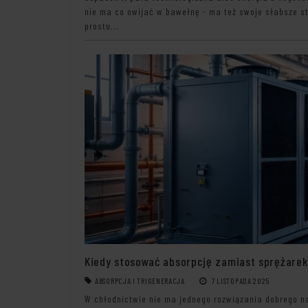
nie ma co owijać w bawełnę - ma też swoje słabsze str
prostu...
Kiedy stosować absorpcję zamiast sprężarek
ABSORPCJA I TRIGENERACJA
7 LISTOPADA 2025
W chłodnictwie nie ma jednego rozwiązania dobrego n