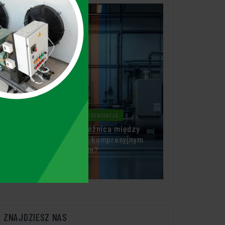
ABSORPCJA I TRIGENERACJA
ABSORPCJA I TRIGENERACJA
Jakie są wady chłodzenia
Co to jest różnica między
absorpcyjnego i jak je
e
absorpcją a kompresyjnym
minimalizować?
chłodzeniem?
8 STYCZNIA 2026
6 MAJA 2026
ZNAJDZIESZ NAS