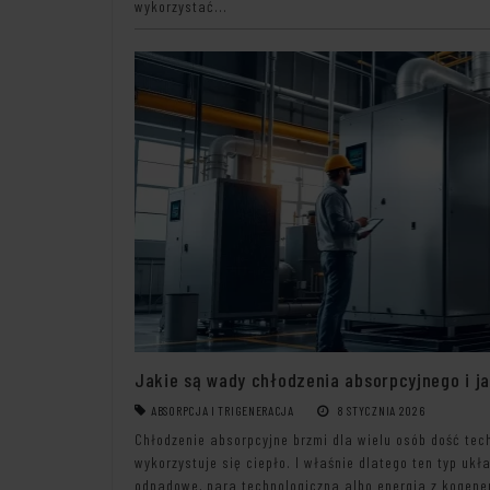
wykorzystać...
Jakie są wady chłodzenia absorpcyjnego i j
ABSORPCJA I TRIGENERACJA
8 STYCZNIA 2026
Chłodzenie absorpcyjne brzmi dla wielu osób dość tech
wykorzystuje się ciepło. I właśnie dlatego ten typ ukł
odpadowe, para technologiczna albo energia z kogener