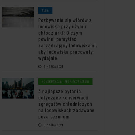
BLOG
Pozbywanie się wiórów z
lodowiska przy użyciu
chłodziarki: O czym
powinni pomyśleć
zarządzający lodowiskami,
aby lodowiska pracowały
wydajnie
5 MARCA 2021
KONSERWACJA I BEZPIECZEŃSTWO
3 najlepsze pytania
dotyczące konserwacji
agregatów chłodniczych
na lodowiskach zadawane
poza sezonem
5 MARCA 2021