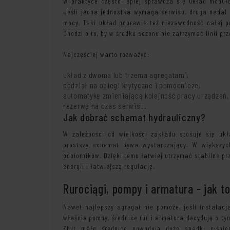
W praktyce często lepiej sprawdza się układ moduło
Jeśli jedna jednostka wymaga serwisu, druga nadal d
mocy. Taki układ poprawia też niezawodność całej pr
Chodzi o to, by w środku sezonu nie zatrzymać linii pr
Najczęściej warto rozważyć:
układ z dwoma lub trzema agregatami,
podział na obiegi krytyczne i pomocnicze,
automatykę zmieniającą kolejność pracy urządzeń,
rezerwę na czas serwisu.
Jak dobrać schemat hydrauliczny?
W zależności od wielkości zakładu stosuje się ukł
prostszy schemat bywa wystarczający. W większych
odbiorników. Dzięki temu łatwiej utrzymać stabilne prz
energii i łatwiejszą regulację.
Rurociągi, pompy i armatura - jak t
Nawet najlepszy agregat nie pomoże, jeśli instalac
właśnie pompy, średnice rur i armatura decydują o tym
Zbyt małe średnice powodują duże spadki ciśnie