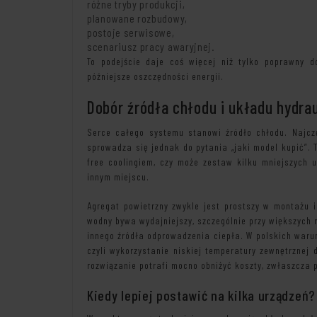
różne tryby produkcji,
planowane rozbudowy,
postoje serwisowe,
scenariusz pracy awaryjnej.
To podejście daje coś więcej niż tylko poprawny do
późniejsze oszczędności energii.
Dobór źródła chłodu i układu hydra
Serce całego systemu stanowi źródło chłodu. Najcz
sprowadza się jednak do pytania „jaki model kupić”. 
free coolingiem, czy może zestaw kilku mniejszych 
innym miejscu.
Agregat powietrzny zwykle jest prostszy w montażu 
wodny bywa wydajniejszy, szczególnie przy większych 
innego źródła odprowadzenia ciepła. W polskich war
czyli wykorzystanie niskiej temperatury zewnętrznej
rozwiązanie potrafi mocno obniżyć koszty, zwłaszcza p
Kiedy lepiej postawić na kilka urządzeń?