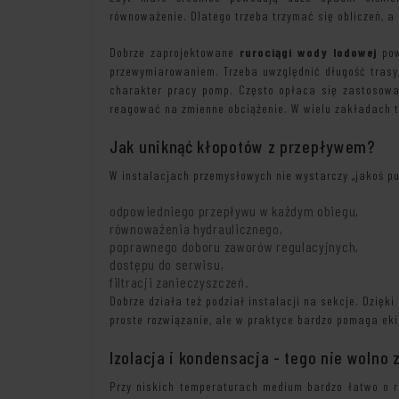
równoważenie. Dlatego trzeba trzymać się obliczeń, a
Dobrze zaprojektowane
rurociągi wody lodowej
pow
przewymiarowaniem. Trzeba uwzględnić długość trasy,
charakter pracy pomp. Często opłaca się zastosować
reagować na zmienne obciążenie. W wielu zakładach to
Jak uniknąć kłopotów z przepływem?
W instalacjach przemysłowych nie wystarczy „jakoś pu
odpowiedniego przepływu w każdym obiegu,
równoważenia hydraulicznego,
poprawnego doboru zaworów regulacyjnych,
dostępu do serwisu,
filtracji zanieczyszczeń.
Dobrze działa też podział instalacji na sekcje. Dzięk
proste rozwiązanie, ale w praktyce bardzo pomaga eki
Izolacja i kondensacja - tego nie wolno
Przy niskich temperaturach medium bardzo łatwo o ro