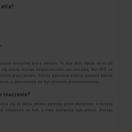
wania?
o,
czasie normalnej pracy zakładu. To daje dużo lepszy obraz niż
je się pewną rezerwę bezpieczeństwa, ale rozsądną. Nie 40% na
z profilu pracy obiektu. Dobrze wykonana analiza pozwala dobrać
czycie, a jednocześnie nie był sztucznie przewymiarowany.
że znaczenie?
arza się, że jedna zmiana generuje pełne obciążenie, a kolejna
e chłodzenie na hali, a zimą wystarcza sam proces. Dlatego