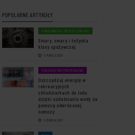
POPULARNE ARTYKUŁY
KONSERWACJA I BEZPIECZEŃSTWO
Smary, smary i łożyska
klasy spożywczej
5 MARCA 2021
CHŁODNICTWO PRZEMYSŁOWE
Oszczędzaj energię w
rekreacyjnych
chłodziarkach do lodu
dzięki uzdatnianiu wody za
pomocą odwróconej
osmozy
5 MARCA 2021
BLOG