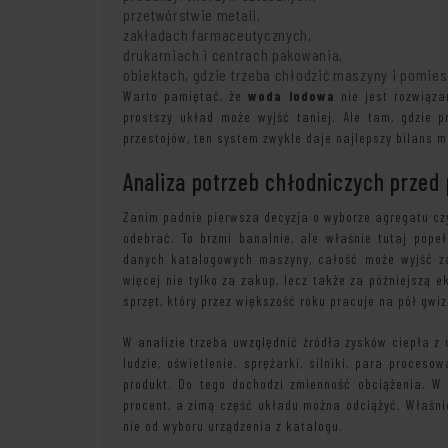
przetwórstwie metali,
zakładach farmaceutycznych,
drukarniach i centrach pakowania,
obiektach, gdzie trzeba chłodzić maszyny i pomie
Warto pamiętać, że
woda lodowa
nie jest rozwiązan
prostszy układ może wyjść taniej. Ale tam, gdzie p
przestojów, ten system zwykle daje najlepszy bilans m
Analiza potrzeb chłodniczych przed
Zanim padnie pierwsza decyzja o wyborze agregatu czy 
odebrać. To brzmi banalnie, ale właśnie tutaj popeł
danych katalogowych maszyny, całość może wyjść za 
więcej nie tylko za zakup, lecz także za późniejszą e
sprzęt, który przez większość roku pracuje na pół gwi
W analizie trzeba uwzględnić źródła zysków ciepła z
ludzie, oświetlenie, sprężarki, silniki, para proceso
produkt. Do tego dochodzi zmienność obciążenia. W 
procent, a zimą część układu można odciążyć. Właśni
nie od wyboru urządzenia z katalogu.