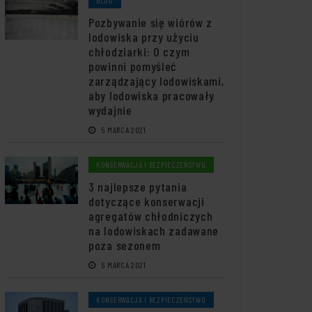
Pozbywanie się wiórów z
lodowiska przy użyciu
chłodziarki: O czym
powinni pomyśleć
zarządzający lodowiskami,
aby lodowiska pracowały
wydajnie
5 MARCA 2021
KONSERWACJA I BEZPIECZEŃSTWO
3 najlepsze pytania
dotyczące konserwacji
agregatów chłodniczych
na lodowiskach zadawane
poza sezonem
5 MARCA 2021
KONSERWACJA I BEZPIECZEŃSTWO