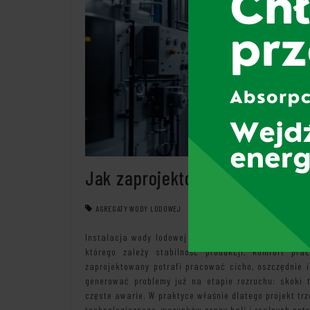
Jak zaprojektować instalację 
AGREGATY WODY LODOWEJ
19 MARCA 2025
Instalacja wody lodowej w fabryce to nie jest zwykły
którego zależy stabilność produkcji, komfort pra
zaprojektowany potrafi pracować cicho, oszczędnie 
generować problemy już na etapie rozruchu: skoki t
częste awarie. W praktyce właśnie dlatego projekt tr
technologicznego, warunków pracy hali i realnych pot