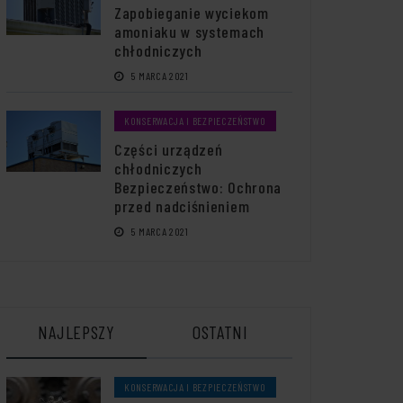
Zapobieganie wyciekom
amoniaku w systemach
chłodniczych
5 MARCA 2021
KONSERWACJA I BEZPIECZEŃSTWO
Części urządzeń
chłodniczych
Bezpieczeństwo: Ochrona
przed nadciśnieniem
5 MARCA 2021
NAJLEPSZY
OSTATNI
KONSERWACJA I BEZPIECZEŃSTWO