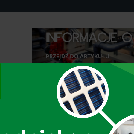
A
D
D
T
I
T
L
E
OWE
AGREGATY WODY LODOWEJ
ABSORPCJA I T
KONSERWACJA I BEZPIECZEŃSTWO
BLOG