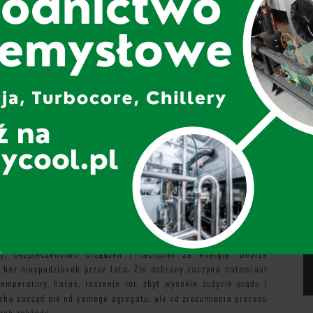
wody lodowej w fabryce?
 układ chłodzenia, który „ma po prostu działać”. To system, od
cy, bezpieczeństwo urządzeń i rachunki za energię. Dobrze
i bez niespodzianek przez lata. Źle dobrany zaczyna natomiast
emperatury, hałas, roszenie rur, zbyt wysokie zużycie prądu i
zeba zacząć nie od samego agregatu, ale od zrozumienia procesu
rzeb zakładu.