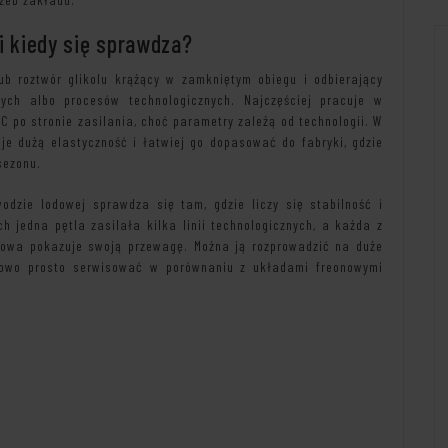
i kiedy się sprawdza?
b roztwór glikolu krążący w zamkniętym obiegu i odbierający
nych albo procesów technologicznych. Najczęściej pracuje w
°C po stronie zasilania, choć parametry zależą od technologii. W
aje dużą elastyczność i łatwiej go dopasować do fabryki, gdzie
sezonu.
dzie lodowej sprawdza się tam, gdzie liczy się stabilność i
h jedna pętla zasilała kilka linii technologicznych, a każda z
owa pokazuje swoją przewagę. Można ją rozprowadzić na duże
nkowo prosto serwisować w porównaniu z układami freonowymi