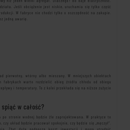
wy niż jeden wielki agregat. Dlaczego? Bo daje elastyczność.
ziała. Jeśli obciążenie jest niskie, uruchamia się tylko część
odukcji. W fabryce nie chodzi tylko o oszczędność na zakupie.
zez jedną awarię.
ad pierwotny, wtórny albo mieszany. W mniejszych obiektach
 fabrykach warto rozdzielić obieg źródła chłodu od obiegu
epływy i temperatury. To z kolei przekłada się na niższe zużycie
o spiąć w całość?
ja po stronie wodnej będzie źle zaprojektowana. W praktyce to
, czy układ będzie pracował spokojnie, czy będzie się „męczył”.
nia. Zbyt duże podnoszą koszt inwestycji i mogą utrudnić