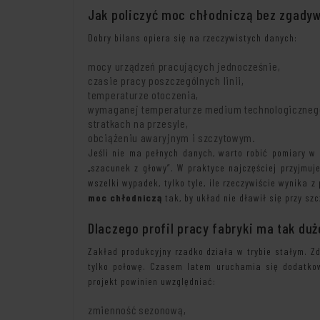
Jak policzyć moc chłodniczą bez zgady
Dobry bilans opiera się na rzeczywistych danych:
mocy urządzeń pracujących jednocześnie,
czasie pracy poszczególnych linii,
temperaturze otoczenia,
wymaganej temperaturze medium technologiczneg
stratkach na przesyle,
obciążeniu awaryjnym i szczytowym.
Jeśli nie ma pełnych danych, warto robić pomiary w 
„szacunek z głowy”. W praktyce najczęściej przyjmu
wszelki wypadek, tylko tyle, ile rzeczywiście wynika 
moc chłodniczą
tak, by układ nie dławił się przy sz
Dlaczego profil pracy fabryki ma tak du
Zakład produkcyjny rzadko działa w trybie stałym. Zd
tylko połowę. Czasem latem uruchamia się dodatkow
projekt powinien uwzględniać:
zmienność sezonową,