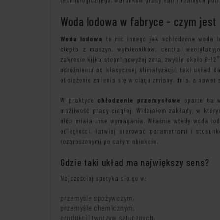
Woda lodowa w fabryce - czym jest 
Woda lodowa
to nic innego jak schłodzona woda lu
ciepło z maszyn, wymienników, central wentylacyj
zakresie kilku stopni powyżej zera, zwykle około 6-12
odróżnieniu od klasycznej klimatyzacji, taki układ d
obciążenie zmienia się w ciągu zmiany, dnia, a nawet 
W praktyce
chłodzenie przemysłowe
oparte na wo
możliwość pracy ciągłej. Widziałem zakłady, w któryc
nich miała inne wymagania. Właśnie wtedy woda lod
odległości, łatwiej sterować parametrami i stosu
rozproszonymi po całym obiekcie.
Gdzie taki układ ma największy sens?
Najczęściej spotyka się go w:
przemyśle spożywczym,
przemyśle chemicznym,
produkcji tworzyw sztucznych,