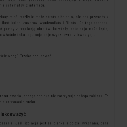
 nie schematów z internetu.
inny mieć możliwie małe straty ciśnienia, ale bez przesady z
 ilość kolan, zaworów, wymienników i filtrów. Do tego dochodzi
 pompy z regulacją obrotów, bo wtedy instalacja może lepiej
 właśnie taka regulacja daje szybki zwrot z inwestycji.
ścić wodę”. Trzeba dopilnować:
i temu awaria jednego odcinka nie zatrzymuje całego zakładu. To
pie utrzymania ruchu.
 zlekceważyć
szenie. Jeśli izolacja jest za cienka albo źle wykonana, para