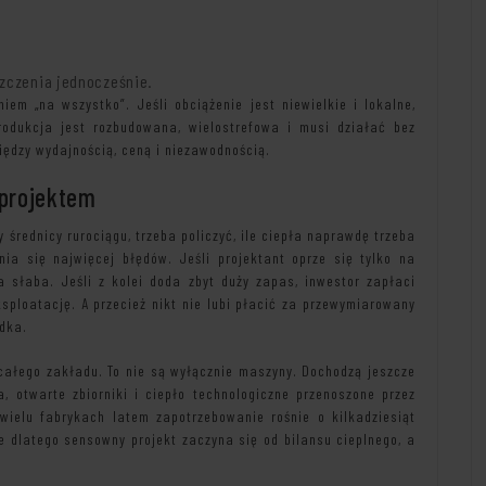
szczenia jednocześnie.
iem „na wszystko”. Jeśli obciążenie jest niewielkie i lokalne,
rodukcja jest rozbudowana, wielostrefowa i musi działać bez
iędzy wydajnością, ceną i niezawodnością.
 projektem
średnicy rurociągu, trzeba policzyć, ile ciepła naprawdę trzeba
nia się najwięcej błędów. Jeśli projektant oprze się tylko na
słaba. Jeśli z kolei doda zbyt duży zapas, inwestor zapłaci
ksploatację. A przecież nikt nie lubi płacić za przewymiarowany
zdka.
 całego zakładu. To nie są wyłącznie maszyny. Dochodzą jeszcze
wa, otwarte zbiorniki i ciepło technologiczne przenoszone przez
wielu fabrykach latem zapotrzebowanie rośnie o kilkadziesiąt
e dlatego sensowny projekt zaczyna się od bilansu cieplnego, a