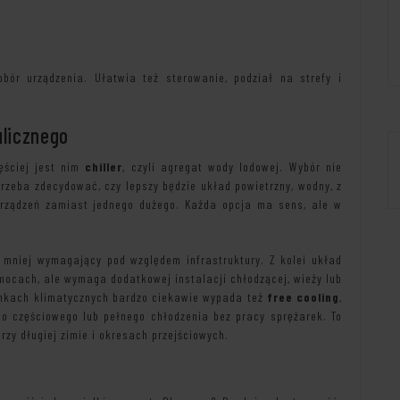
bór urządzenia. Ułatwia też sterowanie, podział na strefy i
ulicznego
ęściej jest nim
chiller
, czyli agregat wody lodowej. Wybór nie
Trzeba zdecydować, czy lepszy będzie układ powietrzny, wodny, z
urządzeń zamiast jednego dużego. Każda opcja ma sens, ale w
i mniej wymagający pod względem infrastruktury. Z kolei układ
mocach, ale wymaga dodatkowej instalacji chłodzącej, wieży lub
unkach klimatycznych bardzo ciekawie wypada też
free cooling
,
 do częściowego lub pełnego chłodzenia bez pracy sprężarek. To
rzy długiej zimie i okresach przejściowych.